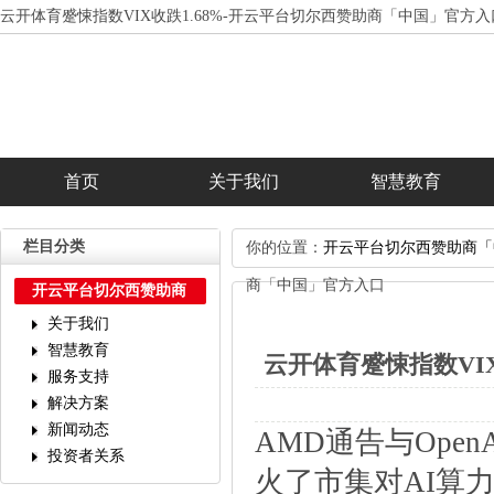
云开体育蹙悚指数VIX收跌1.68%-开云平台切尔西赞助商「中国」官方入
首页
关于我们
智慧教育
投资者关系
栏目分类
你的位置：
开云平台切尔西赞助商「
商「中国」官方入口
开云平台切尔西赞助商
「中国」官方入口
关于我们
智慧教育
云开体育蹙悚指数VI
服务支持
解决方案
新闻动态
AMD通告与Ope
投资者关系
火了市集对AI算