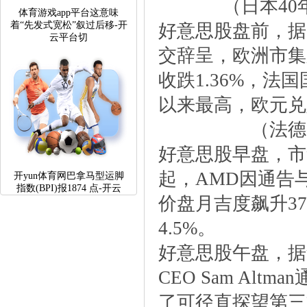
（日本4
体育游戏app平台这意味
着“先发式宽松”叙过后移-开
好意思股盘前，据
云平台切
交辞呈，欧洲市集
收跌1.36%，
以来最高，欧元兑
（法德
好意思股早盘，市
起，AMD因通告与
开yun体育网巴拿马型运脚
指数(BPI)报1874点-开云
价盘月吉度飙升3
4.5%。
好意思股午盘，据
CEOSamAltm
了可径直探望第三方