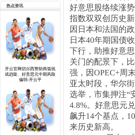
好意思股络续涨势
热点资讯
指数双双创历史新
因日本和法国的政
日本40年期国债
下行，助推好意思
关门的配景下，比
开云官网切尔西赞助商弧线
强，因OPEC+
或趋陡、好意思元中期风险
偏弱-开云平
亚太时段，华尔街
选举，市集押注“
4.8%。好意思元
飙升14个基点，1
来历史新高。