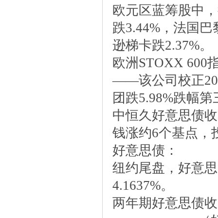
欧元区蓝筹股中，
跌3.44%，法国巴
逊梯卡跌2.37%。
欧洲STOXX60
——该公司校正202
团跌5.98%跌幅
中恒久好意思债收
钱涨约6个基点，
好意思债：
纽约尾盘，好意思国
4.1637%。
两年期好意思债收益率