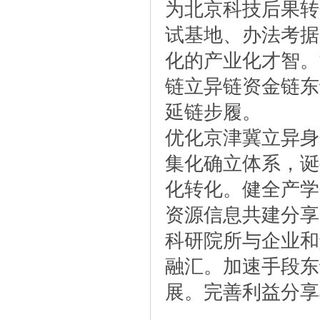
为北京科技后果转
试基地、办法考据
化的产业化才智。
链立异链资金链东
延链步履。
优化京津冀立异身
集化确立体系，诞
化转化。健全产学
资源信息共建分享
科研院所与企业和
融汇。加速手段东
展。完善利益分享