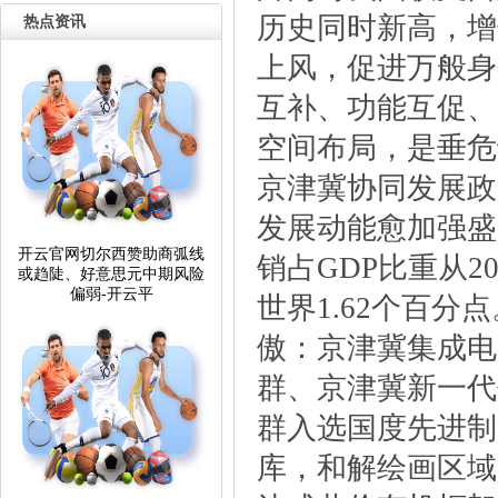
历史同时新高，增
热点资讯
上风，促进万般身
互补、功能互促、
空间布局，是垂危
京津冀协同发展政
发展动能愈加强盛
开云官网切尔西赞助商弧线
销占GDP比重从20
或趋陡、好意思元中期风险
偏弱-开云平
世界1.62个百
傲：京津冀集成电
群、京津冀新一代
群入选国度先进制
库，和解绘画区域