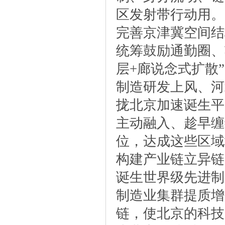
区发射带行动用。
完善京津冀空间结
统筹鼓励通勤圈、
层+廊说念式扩散
制造研发上风、河
拢北京加速诞生平
主动融入、趁早缠
位，达成这些区域
构建产业链立异链
诞生世界级先进制
制造业集群提质增
链，使北京的科技