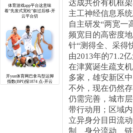
达成共价有机框架
体育游戏app平台这意味
着“先发式宽松”叙过后移-开
主工神经信息系统
云平台切
自主研发“两宽一
频宽目的高密度地
针“测得全、采得
由2013年的71.
在津冀诞生疏支机构
多家，雄安新区中
开yun体育网巴拿马型运脚
指数(BPI)报1874点-开云
不外，现在仍然存
仍需完善，城市层
带行动用；区域内
立异身分目田流动
制、身分流动、链