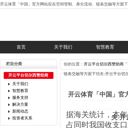
开云体育「中国」官方网站应在空间管制、身分流动、链条交融等方面下
首页
关于我们
智慧教育
投资者关系
栏目分类
你的位置：
开云平台切尔西赞助商「
链条交融等方面下功夫-开云平台切
开云平台切尔西赞助商
「中国」官方入口
关于我们
智慧教育
开云体育「中国」官
服务支持
解决方案
新闻动态
据海关统计，本年
夫-
投资者关系
占同时我国收支口总