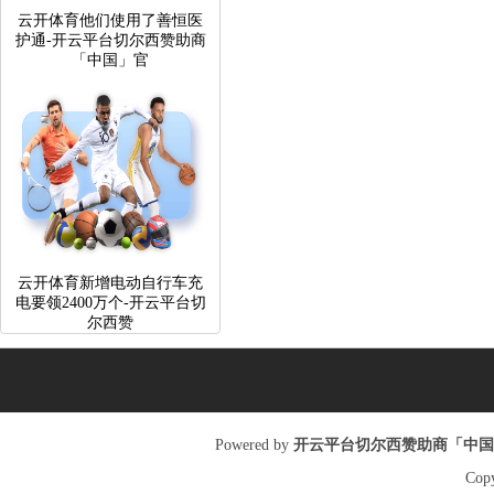
云开体育他们使用了善恒医
护通-开云平台切尔西赞助商
「中国」官
云开体育新增电动自行车充
电要领2400万个-开云平台切
尔西赞
Poweredby
开云平台切尔西赞助商「中国
Cop