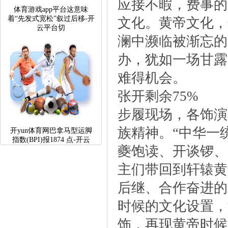
应接不暇，费事的
体育游戏app平台这意味
着“先发式宽松”叙过后移-开
文化。黄帝文化，
云平台切
澜中濒临被渐忘的
办，犹如一场甘露
难得机会。
张开剩余75%
步履现场，各饰演
族精神。“中华一
开yun体育网巴拿马型运脚
指数(BPI)报1874点-开云
夔饱读、开谈锣、
主们带回到轩辕黄
后继、合作奋进的
时候的文化设置，
饰，再现黄帝时候