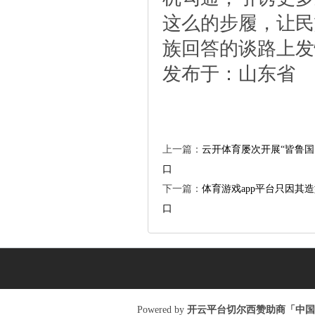
这么的步履，让民
族回答的谈路上发
发布于：山东省
上一篇：
云开体育屡次开展“皆鲁国
口
下一篇：
体育游戏app平台只因其
口
Poweredby
开云平台切尔西赞助商「中国