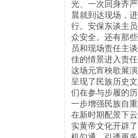
光、一次回身齐严
晨就到达现场，进
行。安保东谈主员
众安全。还有那些
员和现场责任主谈
佳的情景进入责任
这场元宵秧歌展演
呈现了民族历史文
们在参与步履的历
一步增强民族自重
在新时期配景下云
实黄帝文化开辟了
机勾通，引诱更多