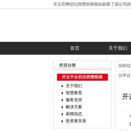
开云官网切尔西赞助商相似刷新了该公司的
首页
关于我们
投资者关系
栏目分类
你的位
云平台
开云平台切尔西赞助商
「中国」官方入口
关于我们
智慧教育
开
服务支持
解决方案
新闻动态
1月
投资者关系
其中