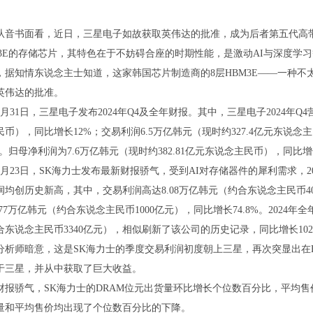
书面看，近日，三星电子如故获取英伟达的批准，成为后者第五代高带
M3E的存储芯片，其特色在于不妨碍合座的时期性能，是激动AI与深度学
，据知情东说念主士知道，这家韩国芯片制造商的8层HBM3E——一种不太
英伟达的批准。
1日，三星电子发布2024年Q4及全年财报。其中，三星电子2024年Q4营收
民币），同比增长12%；交易利润6.5万亿韩元（现时约327.4亿元东说念
0%。归母净利润为7.6万亿韩元（现时约382.81亿元东说念主民币），同比增
23日，SK海力士发布最新财报骄气，受到AI对存储器件的犀利需求，20
润均创历史新高，其中，交易利润高达8.08万亿韩元（约合东说念主民币408
.77万亿韩元（约合东说念主民币1000亿元），同比增长74.8%。2024年
合东说念主民币3340亿元），相似刷新了该公司的历史记录，同比增长10
师暗意，这是SK海力士的季度交易利润初度朝上三星，再次突显出在H
于三星，并从中获取了巨大收益。
骄气，SK海力士的DRAM位元出货量环比增长个位数百分比，平均售价
量和平均售价均出现了个位数百分比的下降。