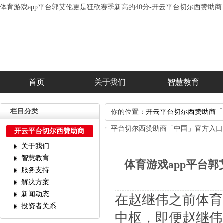
体育游戏app平台郭艾伦更是狂砍赛季新高的40分-开云平台切尔西赞助
首页
关于我们
智慧教育
投资者关系
栏目分类
你的位置：
开云平台切尔西赞助商「
平台切尔西赞助商「中国」官方入口
开云平台切尔西赞助商
「中国」官方入口
关于我们
智慧教育
体育游戏app平台
服务支持
解决方案
新闻动态
在赵继伟之前体育
投资者关系
中枢，即便赵继伟