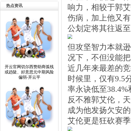
响力，相较于郭艾
热点资讯
伤病，加上他又有
公划定将其往返至
但攻坚智力本就逊
况下，不但没能把
近几年来最差的竞
开云官网切尔西赞助商弧线
或趋陡、好意思元中期风险
时候里，仅有9.5
偏弱-开云平
率永诀低至38.4%和
反不雅郭艾伦，天
成为他发扬欠安的
艾伦更是狂砍赛季