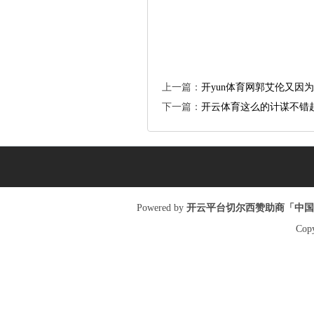
上一篇：
开yun体育网郭艾伦又因
下一篇：
开云体育这么的计谋不错
Poweredby
开云平台切尔西赞助商「中国
Cop