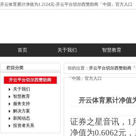
开云体育累计净值为1.2124元-开云平台切尔西赞助商「中国」官方入口
首页
关于我们
智慧教育
投资者关系
栏目分类
你的位置：
开云平台切尔西赞助商「
「中国」官方入口
开云平台切尔西赞助商
「中国」官方入口
关于我们
智慧教育
开云体育累计净值为
服务支持
解决方案
新闻动态
证券之星音讯，1
投资者关系
净值为0.6062元